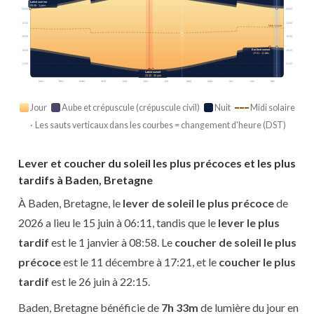
Latest sunrise
08:58 · 1 janv.
09:00
09:00
12:00
12:00
Midi solaire
15:00
15:00
Earliest sunset
18:00
18:00
17:21 · 11 déc.
21:00
21:00
Latest sunset
22:15 · 26 juin
janv.
févr.
mars
avril
mai
juin
juil.
août
sept.
oct.
nov.
déc.
Jour
Aube et crépuscule (crépuscule civil)
Nuit
Midi solaire
· Les sauts verticaux dans les courbes = changement d'heure (DST)
Lever et coucher du soleil les plus précoces et les plus
tardifs à Baden, Bretagne
À Baden, Bretagne, le
lever de soleil le plus précoce
de
2026 a lieu le 15 juin à 06:11, tandis que le
lever le plus
tardif
est le 1 janvier à 08:58. Le
coucher de soleil le plus
précoce
est le 11 décembre à 17:21, et le
coucher le plus
tardif
est le 26 juin à 22:15.
Baden, Bretagne bénéficie de
7h 33m
de lumière du jour en