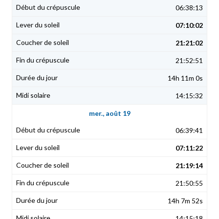
06:38:13
07:10:02
21:21:02
21:52:51
14h 11m 0s
14:15:32
mer., août 19
06:39:41
07:11:22
21:19:14
21:50:55
14h 7m 52s
14:15:18