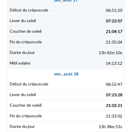
06:51:20
07:22:07
21:04:17
21:35:04
13h 42m 10s
14:13:12
ven., août 28
06:52:47
07:23:28
21:02:21
21:33:02
13h 38m 53s