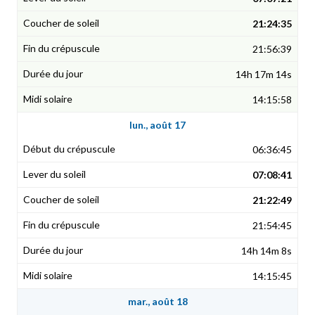
21:24:35
21:56:39
14h 17m 14s
14:15:58
lun., août 17
06:36:45
07:08:41
21:22:49
21:54:45
14h 14m 8s
14:15:45
mar., août 18