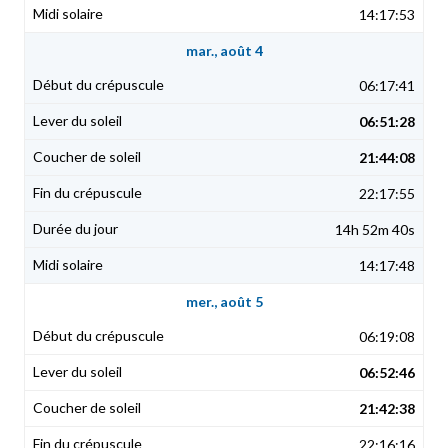
14:17:53
mar., août 4
06:17:41
06:51:28
21:44:08
22:17:55
14h 52m 40s
14:17:48
mer., août 5
06:19:08
06:52:46
21:42:38
22:16:16