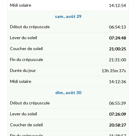
14:12:54
sam., août 29
06:54:13
07:24:48
21:00:25
21:31:00
13h 35m 37s
14:12:36
dim., août 30
06:55:39
07:26:09
20:58:27
21:28:57