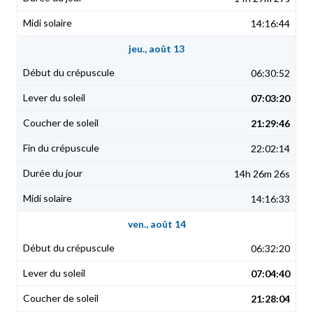
14:16:44
jeu., août 13
06:30:52
07:03:20
21:29:46
22:02:14
14h 26m 26s
14:16:33
ven., août 14
06:32:20
07:04:40
21:28:04