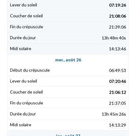
07:19:26
21:08:06
21:39:06
13h 48m 40s
14:13:46
mer., août 26
06:49:53
07:20:46
21:06:12
21:37:05
13h 45m 26s
14:13:29
jeu., août 27