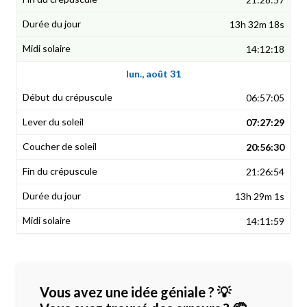
13h 32m 18s
14:12:18
lun., août 31
06:57:05
07:27:29
20:56:30
21:26:54
13h 29m 1s
14:11:59
Vous avez une idée géniale ? 💡