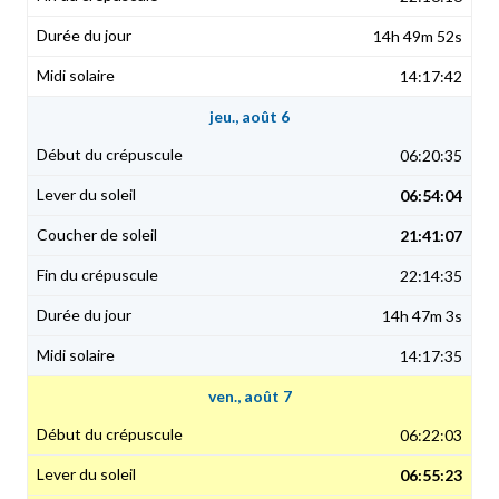
14h 49m 52s
14:17:42
jeu., août 6
06:20:35
06:54:04
21:41:07
22:14:35
14h 47m 3s
14:17:35
ven., août 7
06:22:03
06:55:23