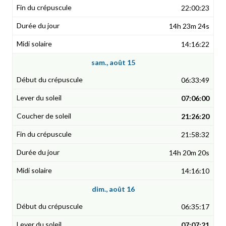
22:00:23
14h 23m 24s
14:16:22
sam., août 15
06:33:49
07:06:00
21:26:20
21:58:32
14h 20m 20s
14:16:10
dim., août 16
06:35:17
07:07:21