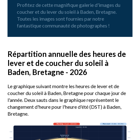
Profitez de cette magnifique galerie d'images du
coucher et du lever du soleil à Baden, Bretagne.
Toutes les images sont fournies par notre
fantastique communauté de photographes !
Répartition annuelle des heures de
lever et de coucher du soleil à
Baden, Bretagne - 2026
Le graphique suivant montre les heures de lever et de
coucher du soleil à Baden, Bretagne pour chaque jour de
l'année. Deux sauts dans le graphique représentent le
changement d'heure pour l'heure d'été (DST) à Baden,
Bretagne.
Plus long
· 21 juin · 16h 03m
Plus court
· 21 déc. · 8h 29m
Aujourd’hui · 14h 44m
03:00
03:00
Earliest sunrise
06:11 · 15 juin
06:00
06:00