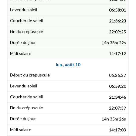
06:58:01
21:36:23
22:09:25
14h 38m 22s
14:17:12
lun., août 10
06:26:27
06:59:20
21:34:46
22:07:39
14h 35m 26s
14:17:03