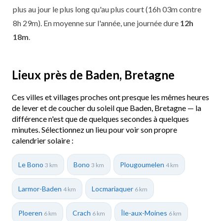
plus au jour le plus long qu'au plus court (16h 03m contre
8h 29m). En moyenne sur l'année, une journée dure
12h
18m
.
Lieux près de Baden, Bretagne
Ces villes et villages proches ont presque les mêmes heures
de lever et de coucher du soleil que Baden, Bretagne — la
différence n'est que de quelques secondes à quelques
minutes. Sélectionnez un lieu pour voir son propre
calendrier solaire :
Le Bono
Bono
Plougoumelen
3 km
3 km
4 km
Larmor-Baden
Locmariaquer
4 km
6 km
Ploeren
Crach
Île-aux-Moines
6 km
6 km
6 km