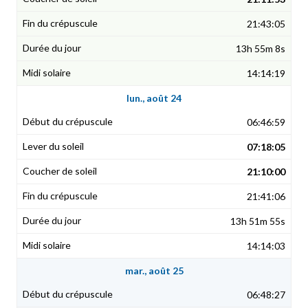
21:43:05
13h 55m 8s
14:14:19
lun., août 24
06:46:59
07:18:05
21:10:00
21:41:06
13h 51m 55s
14:14:03
mar., août 25
06:48:27