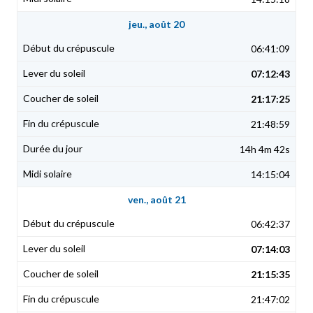
jeu., août 20
06:41:09
07:12:43
21:17:25
21:48:59
14h 4m 42s
14:15:04
ven., août 21
06:42:37
07:14:03
21:15:35
21:47:02