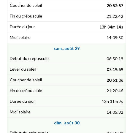
20:52:57
21:22:42
13h 34m 14s
14:05:50
sam., août 29
06:50:19
07:19:59
20:51:06
21:20:46
13h 31m 7s
14:05:32
dim., août 30