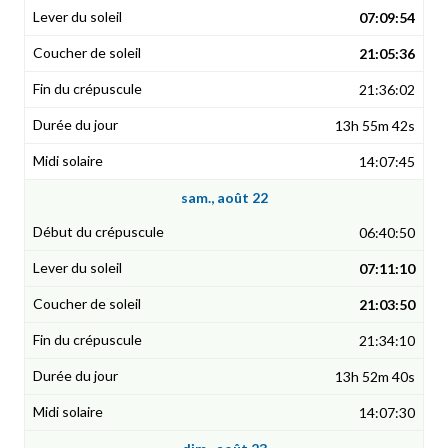
07:09:54
21:05:36
21:36:02
13h 55m 42s
14:07:45
sam., août 22
06:40:50
07:11:10
21:03:50
21:34:10
13h 52m 40s
14:07:30