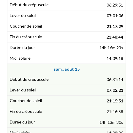
06:29:51
07:01:06
21:17:29
21:48:44
14h 16m 23s
14:09:18
sam., août 15
06:31:14
07:02:21
21:15:51
21:46:58
14h 13m 30s
14:09:06