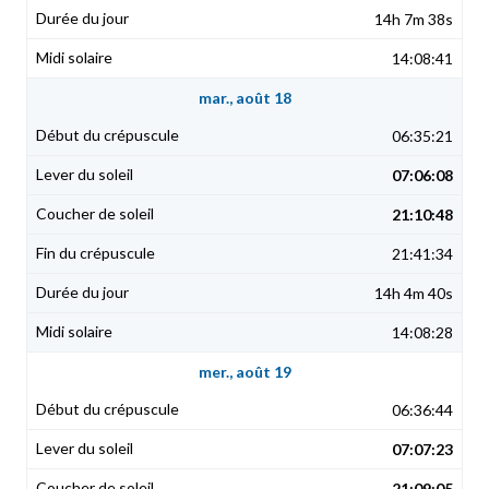
14h 7m 38s
14:08:41
mar., août 18
06:35:21
07:06:08
21:10:48
21:41:34
14h 4m 40s
14:08:28
mer., août 19
06:36:44
07:07:23
21:09:05