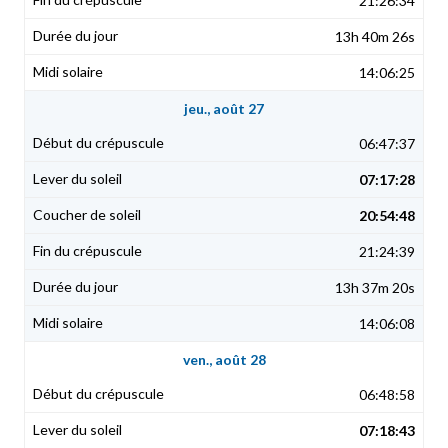
21:26:34
13h 40m 26s
14:06:25
jeu., août 27
06:47:37
07:17:28
20:54:48
21:24:39
13h 37m 20s
14:06:08
ven., août 28
06:48:58
07:18:43