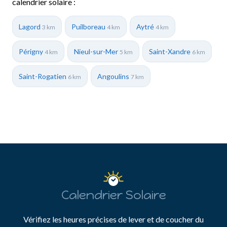
calendrier solaire :
Lagord
Puilboreau
Aytré
3 km
4 km
4 km
Périgny
Nieul-sur-Mer
Saint-Xandre
4 km
5 km
6 km
Saint-Rogatien
Angoulins
6 km
7 km
Calendrier Solaire
Vérifiez les heures précises de lever et de coucher du