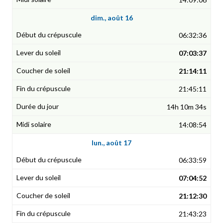
dim., août 16
06:32:36
07:03:37
21:14:11
21:45:11
14h 10m 34s
14:08:54
lun., août 17
06:33:59
07:04:52
21:12:30
21:43:23