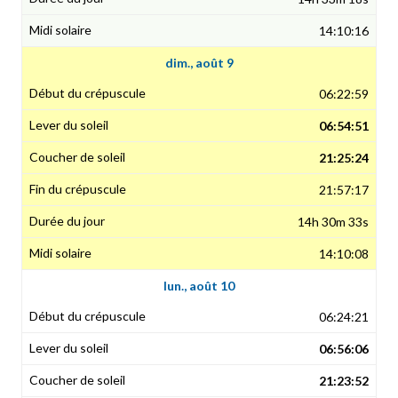
14:10:16
dim., août 9
06:22:59
06:54:51
21:25:24
21:57:17
14h 30m 33s
14:10:08
lun., août 10
06:24:21
06:56:06
21:23:52