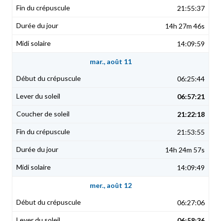
21:55:37
14h 27m 46s
14:09:59
mar., août 11
06:25:44
06:57:21
21:22:18
21:53:55
14h 24m 57s
14:09:49
mer., août 12
06:27:06
06:58:36