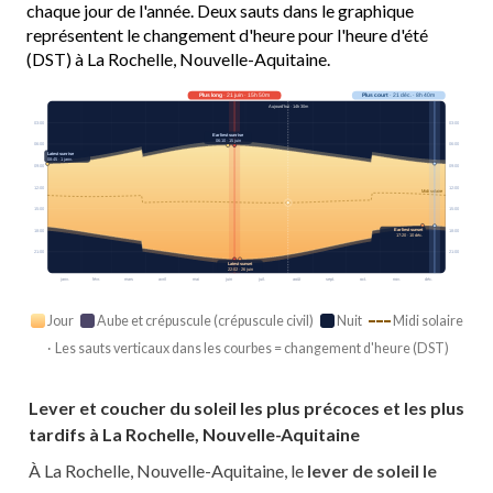
chaque jour de l'année. Deux sauts dans le graphique
représentent le changement d'heure pour l'heure d'été
(DST) à La Rochelle, Nouvelle-Aquitaine.
Plus long
· 21 juin · 15h 50m
Plus court
· 21 déc. · 8h 40m
Aujourd’hui · 14h 30m
03:00
03:00
Earliest sunrise
06:10 · 15 juin
06:00
06:00
Latest sunrise
08:45 · 1 janv.
09:00
09:00
12:00
12:00
Midi solaire
15:00
15:00
Earliest sunset
18:00
18:00
17:20 · 10 déc.
21:00
21:00
Latest sunset
22:02 · 26 juin
janv.
févr.
mars
avril
mai
juin
juil.
août
sept.
oct.
nov.
déc.
Jour
Aube et crépuscule (crépuscule civil)
Nuit
Midi solaire
· Les sauts verticaux dans les courbes = changement d'heure (DST)
Lever et coucher du soleil les plus précoces et les plus
tardifs à La Rochelle, Nouvelle-Aquitaine
À La Rochelle, Nouvelle-Aquitaine, le
lever de soleil le