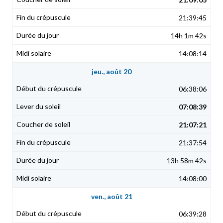
21:39:45
14h 1m 42s
14:08:14
jeu., août 20
06:38:06
07:08:39
21:07:21
21:37:54
13h 58m 42s
14:08:00
ven., août 21
06:39:28