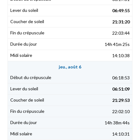
06:49:55
21:31:20
22:03:44
14h 41m 25s
14:10:38
jeu., août 6
06:18:53
06:51:09
21:29:53
22:02:10
14h 38m 44s
14:10:31