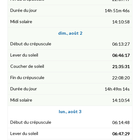
14h 51m 46s
14:10:58
dim., août 2
06:13:27
06:46:17
21:35:31
22:08:20
14h 49m 14s
14:10:54
lun., août 3
06:14:48
06:47:29