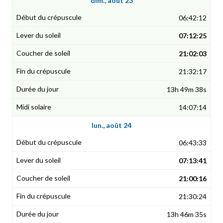
dim., août 23
06:42:12
07:12:25
21:02:03
21:32:17
13h 49m 38s
14:07:14
lun., août 24
06:43:33
07:13:41
21:00:16
21:30:24
13h 46m 35s