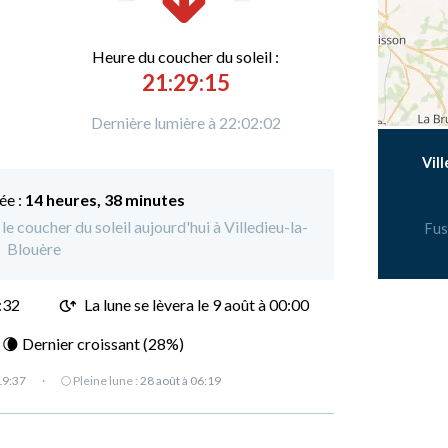
Heure du
c
oucher du soleil :
21:29:15
Dernière lumière à 22:02:02
Vil
ée :
14 heures, 38 minutes
le coucher du soleil aujourd'hui à Villedieu-la-
Fus
Blouère
:32
La lune se lèvera le 9 août à 00:00
: 🌘 Dernier croissant (28%)
19:37
·
🌕 Pleine lune :
28 août à 06:19