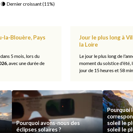
: 🌘 Dernier croissant (11%)
eu-la-Blouère, Pays
Jour le plus long à V
la Loire
 dans 5 mois, lors du
Le jour le plus long de l'ann
026
, avec une durée de
moment du solstice d'été, 
jour de 15 heures et 58 min
Pourquoi l
correspon
Pourquoi avons-nous des
soleil le p
éclipses solaires ?
soleil le p