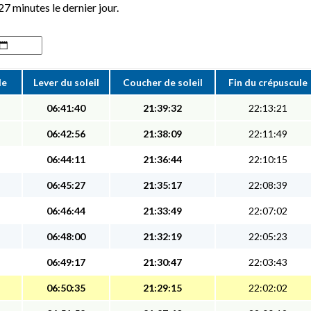
27 minutes le dernier jour.
le
Lever du soleil
Coucher de soleil
Fin du crépuscule
06:41:40
21:39:32
22:13:21
06:42:56
21:38:09
22:11:49
06:44:11
21:36:44
22:10:15
06:45:27
21:35:17
22:08:39
06:46:44
21:33:49
22:07:02
06:48:00
21:32:19
22:05:23
06:49:17
21:30:47
22:03:43
06:50:35
21:29:15
22:02:02