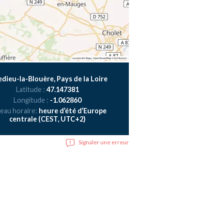
ledieu-la-Blouère, Pays de la Loire
Latitude :
47.147381
Longitude :
-1.062860
eau horaire:
heure d’été d’Europe
centrale (CEST, UTC+2)
Signaler une erreur