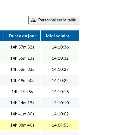
Personnaliser
la table
Durée du jour
Midi solaire
14h 57m 52s
14:10:36
14h 55m 13s
14:10:32
14h 52m 33s
14:10:27
14h 49m 50s
14:10:22
14h 47m 5s
14:10:16
14h 44m 19s
14:10:10
14h 41m 30s
14:10:02
14h 38m 40s
14:09:55