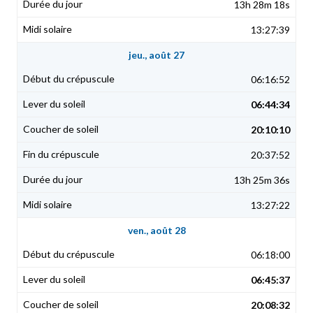
13h 28m 18s
13:27:39
jeu., août 27
06:16:52
06:44:34
20:10:10
20:37:52
13h 25m 36s
13:27:22
ven., août 28
06:18:00
06:45:37
20:08:32