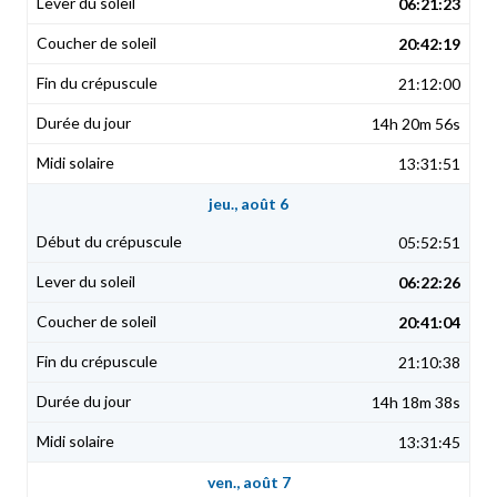
06:21:23
20:42:19
21:12:00
14h 20m 56s
13:31:51
jeu., août 6
05:52:51
06:22:26
20:41:04
21:10:38
14h 18m 38s
13:31:45
ven., août 7