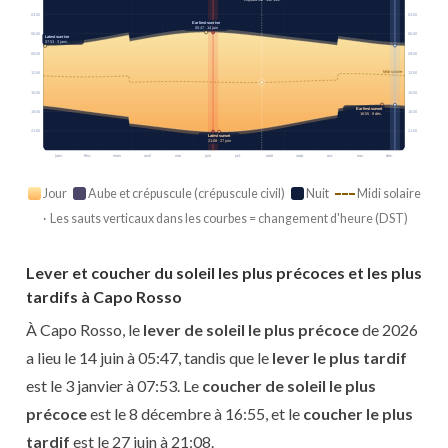
03:00
03:00
Earliest sunrise
05:47 · 14 juin
06:00
06:00
Latest sunrise
07:53 · 3 janv.
09:00
09:00
Midi solaire
12:00
12:00
15:00
15:00
Earliest sunset
18:00
18:00
16:55 · 8 déc.
21:00
21:00
Latest sunset
21:08 · 27 juin
janv.
févr.
mars
avril
mai
juin
juil.
août
sept.
oct.
nov.
déc.
Jour
Aube et crépuscule (crépuscule civil)
Nuit
Midi solaire
· Les sauts verticaux dans les courbes = changement d'heure (DST)
Lever et coucher du soleil les plus précoces et les plus
tardifs à Capo Rosso
À Capo Rosso, le
lever de soleil le plus précoce
de 2026
a lieu le 14 juin à 05:47, tandis que le
lever le plus tardif
est le 3 janvier à 07:53. Le
coucher de soleil le plus
précoce
est le 8 décembre à 16:55, et le
coucher le plus
tardif
est le 27 juin à 21:08.