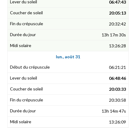
06:47:43
20:05:13
20:32:42
13h 17m 30s
13:26:28
lun., août 31
06:21:21
06:48:46
20:03:33
20:30:58
13h 14m 47s
13:26:09