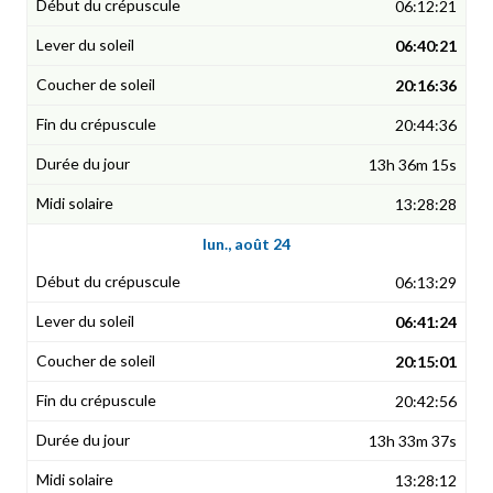
06:12:21
06:40:21
20:16:36
20:44:36
13h 36m 15s
13:28:28
lun., août 24
06:13:29
06:41:24
20:15:01
20:42:56
13h 33m 37s
13:28:12