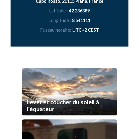
Capo Rosso, 20115 Piana, France
Latitude :
42.236389
Longitude :
8.541111
Fuseau horaire:
UTC+2 CEST
Lever et coucher du soleil à
l'équateur