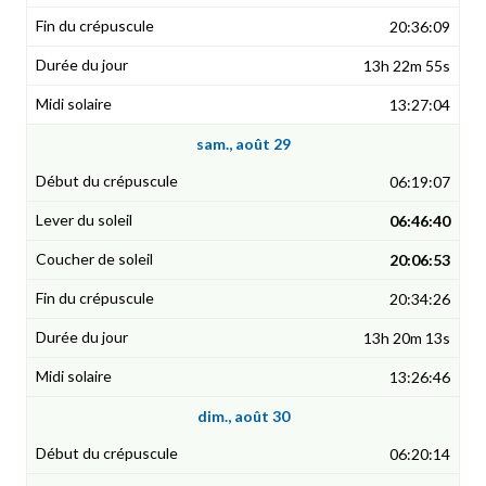
20:36:09
13h 22m 55s
13:27:04
sam., août 29
06:19:07
06:46:40
20:06:53
20:34:26
13h 20m 13s
13:26:46
dim., août 30
06:20:14