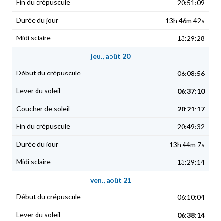
20:51:09
13h 46m 42s
13:29:28
jeu., août 20
06:08:56
06:37:10
20:21:17
20:49:32
13h 44m 7s
13:29:14
ven., août 21
06:10:04
06:38:14