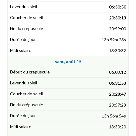
06:30:50
20:30:13
20:59:00
13h 59m 23s
13:30:32
sam., août 15
06:03:12
06:31:53
20:28:47
20:57:28
13h 56m 54s
13:30:20