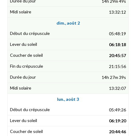
14h 29m 49s
13:32:12
dim., août 2
05:48:19
06:18:18
20:45:57
21:15:56
14h 27m 39s
13:32:07
lun., août 3
05:49:26
06:19:20
20:44:46