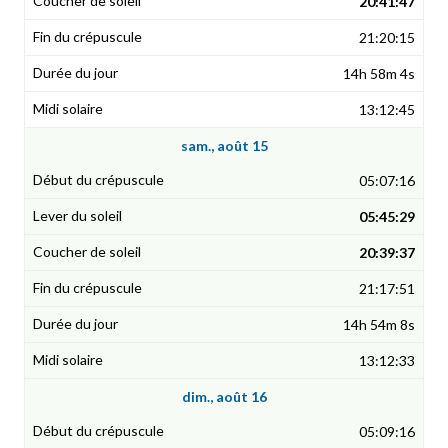
20:41:47
21:20:15
14h 58m 4s
13:12:45
sam., août 15
05:07:16
05:45:29
20:39:37
21:17:51
14h 54m 8s
13:12:33
dim., août 16
05:09:16