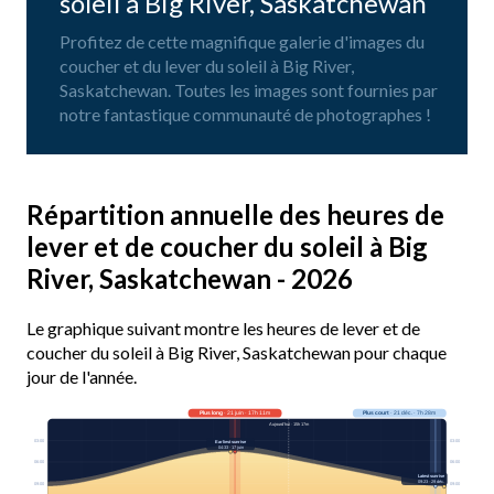
soleil à Big River, Saskatchewan
Profitez de cette magnifique galerie d'images du
coucher et du lever du soleil à Big River,
Saskatchewan. Toutes les images sont fournies par
notre fantastique communauté de photographes !
Répartition annuelle des heures de
lever et de coucher du soleil à Big
River, Saskatchewan - 2026
Le graphique suivant montre les heures de lever et de
coucher du soleil à Big River, Saskatchewan pour chaque
jour de l'année.
Plus long
· 21 juin · 17h 11m
Plus court
· 21 déc. · 7h 28m
Aujourd’hui · 15h 17m
03:00
03:00
Earliest sunrise
04:33 · 17 juin
06:00
06:00
Latest sunrise
09:23 · 29 déc.
09:00
09:00