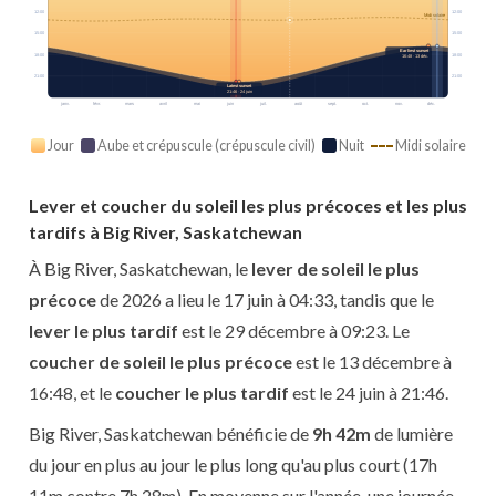
12:00
12:00
Midi solaire
15:00
15:00
Earliest sunset
18:00
18:00
16:48 · 13 déc.
21:00
21:00
Latest sunset
21:46 · 24 juin
janv.
févr.
mars
avril
mai
juin
juil.
août
sept.
oct.
nov.
déc.
Jour
Aube et crépuscule (crépuscule civil)
Nuit
Midi solaire
Lever et coucher du soleil les plus précoces et les plus
tardifs à Big River, Saskatchewan
À Big River, Saskatchewan, le
lever de soleil le plus
précoce
de 2026 a lieu le 17 juin à 04:33, tandis que le
lever le plus tardif
est le 29 décembre à 09:23. Le
coucher de soleil le plus précoce
est le 13 décembre à
16:48, et le
coucher le plus tardif
est le 24 juin à 21:46.
Big River, Saskatchewan bénéficie de
9h 42m
de lumière
du jour en plus au jour le plus long qu'au plus court (17h
11m contre 7h 28m). En moyenne sur l'année, une journée