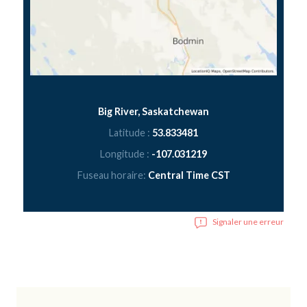
Big River, Saskatchewan
Latitude :
53.833481
Longitude :
-107.031219
Fuseau horaire:
Central Time CST
Signaler une erreur