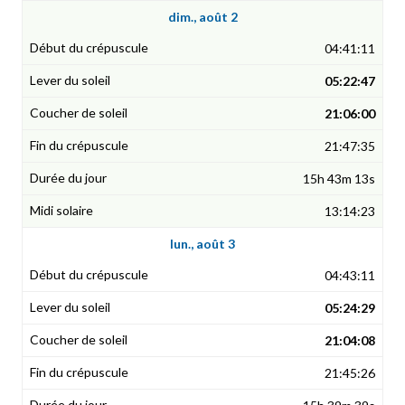
dim., août 2
04:41:11
05:22:47
21:06:00
21:47:35
15h 43m 13s
13:14:23
lun., août 3
04:43:11
05:24:29
21:04:08
21:45:26