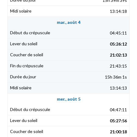
15h 39m 39s
13:14:18
mar., août 4
04:45:11
05:26:12
21:02:13
21:43:15
15h 36m 1s
13:14:13
mer., août 5
04:47:11
05:27:56
21:00:18