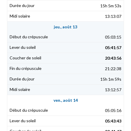
15h 5m 53s
13:13:07
jeu., août 13
05:03:15
05:41:57
20:43:56
21:22:38
15h 1m 59s
13:12:57
ven., août 14
05:05:16
05:43:43