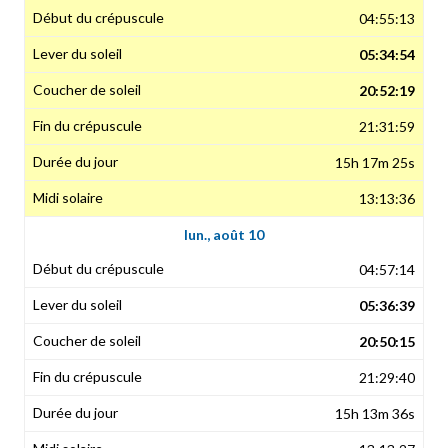
04:55:13
05:34:54
20:52:19
21:31:59
15h 17m 25s
13:13:36
lun., août 10
04:57:14
05:36:39
20:50:15
21:29:40
15h 13m 36s