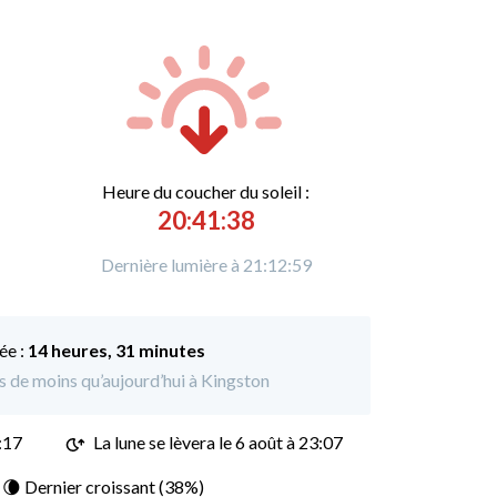
Heure du
c
oucher du soleil :
20:41:38
Dernière lumière à 21:12:59
ée :
14 heures, 31 minutes
es de moins qu’aujourd’hui à Kingston
:17
La lune se lèvera le 6 août à 23:07
: 🌘 Dernier croissant (38%)