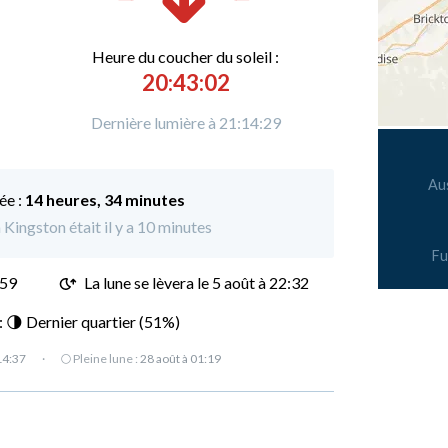
Heure du
c
oucher du soleil :
20:43:02
Dernière lumière à 21:14:29
Au
ée :
14 heures, 34 minutes
 Kingston était il y a 10 minutes
Fu
:59
La lune se lèvera le 5 août à 22:32
 : 🌗 Dernier quartier (51%)
14:37
·
🌕 Pleine lune :
28 août à 01:19