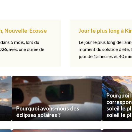
on, Nouvelle-Écosse
Jour le plus long à K
 dans 5 mois, lors du
Le jour le plus long de l'ann
026
, avec une durée de
moment du solstice d'été, 
jour de 15 heures et 40 min
Pourquoi l
correspon
Pourquoi avons-nous des
soleil le p
éclipses solaires ?
soleil le p