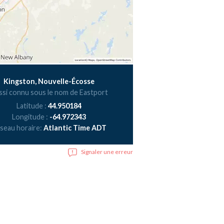
Kingston, Nouvelle-Écosse
ssi connu sous le nom de Eastport
Latitude :
44.950184
Longitude :
-64.972343
seau horaire:
Atlantic Time ADT
Signaler une erreur