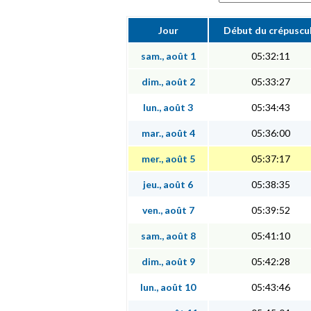
Jour
Début du crépuscu
sam., août 1
05:32:11
dim., août 2
05:33:27
lun., août 3
05:34:43
mar., août 4
05:36:00
mer., août 5
05:37:17
jeu., août 6
05:38:35
ven., août 7
05:39:52
sam., août 8
05:41:10
dim., août 9
05:42:28
lun., août 10
05:43:46