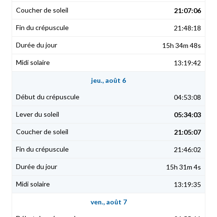
21:07:06
21:48:18
15h 34m 48s
13:19:42
jeu., août 6
04:53:08
05:34:03
21:05:07
21:46:02
15h 31m 4s
13:19:35
ven., août 7