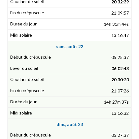
20:32:39
21:09:57
14h 31m 44s
13:16:47
sam., août 22
05:25:37
06:02:43
20:30:20
21:07:26
14h 27m 37s
13:16:32
dim., août 23
05:27:37