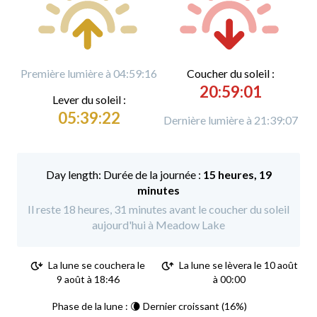
Première lumière à 04:59:16
C
oucher du soleil :
20:59:01
L
ever du soleil :
05:39:22
Dernière lumière à 21:39:07
Durée de la journée :
15 heures, 19
minutes
Il reste 18 heures, 31 minutes avant le coucher du soleil
aujourd'hui à Meadow Lake
La lune se couchera le
La lune se lèvera le 10 août
9 août à 18:46
à 00:00
Phase de la lune : 🌘 Dernier croissant (16%)