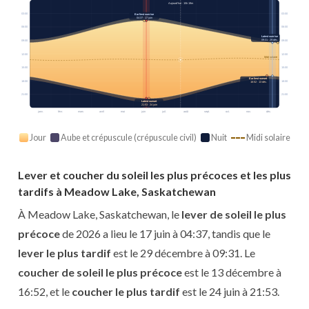
Aujourd’hui · 15h 19m
03:00
03:00
Earliest sunrise
04:37 · 17 juin
06:00
06:00
Latest sunrise
09:31 · 29 déc.
09:00
09:00
12:00
12:00
Midi solaire
15:00
15:00
Earliest sunset
18:00
18:00
16:52 · 13 déc.
21:00
21:00
Latest sunset
21:53 · 24 juin
janv.
févr.
mars
avril
mai
juin
juil.
août
sept.
oct.
nov.
déc.
Jour
Aube et crépuscule (crépuscule civil)
Nuit
Midi solaire
Lever et coucher du soleil les plus précoces et les plus
tardifs à Meadow Lake, Saskatchewan
À Meadow Lake, Saskatchewan, le
lever de soleil le plus
précoce
de 2026 a lieu le 17 juin à 04:37, tandis que le
lever le plus tardif
est le 29 décembre à 09:31. Le
coucher de soleil le plus précoce
est le 13 décembre à
16:52, et le
coucher le plus tardif
est le 24 juin à 21:53.