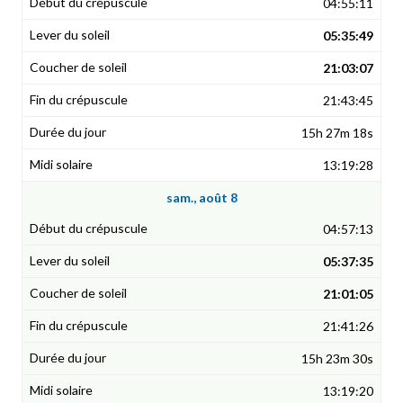
04:55:11
05:35:49
21:03:07
21:43:45
15h 27m 18s
13:19:28
sam., août 8
04:57:13
05:37:35
21:01:05
21:41:26
15h 23m 30s
13:19:20