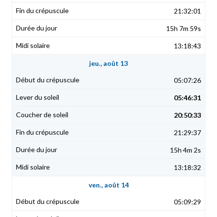
21:32:01
15h 7m 59s
13:18:43
jeu., août 13
05:07:26
05:46:31
20:50:33
21:29:37
15h 4m 2s
13:18:32
ven., août 14
05:09:29