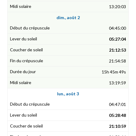
13:20:03
dim., août 2
04:45:00
05:27:04
21:12:53
21:54:58
15h 45m 49s
13:19:59
lun., août 3
04:47:01
05:28:48
21:10:59