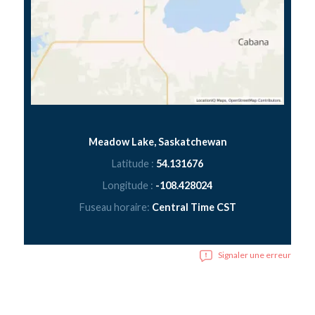
Meadow Lake, Saskatchewan
Latitude :
54.131676
Longitude :
-108.428024
Fuseau horaire:
Central Time CST
Signaler une erreur