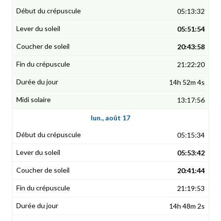
05:13:32
05:51:54
20:43:58
21:22:20
14h 52m 4s
13:17:56
lun., août 17
05:15:34
05:53:42
20:41:44
21:19:53
14h 48m 2s