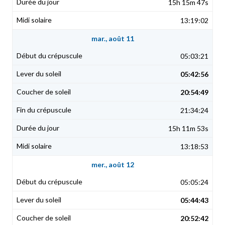
15h 15m 47s
13:19:02
mar., août 11
05:03:21
05:42:56
20:54:49
21:34:24
15h 11m 53s
13:18:53
mer., août 12
05:05:24
05:44:43
20:52:42