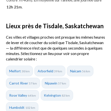
12h 21m
.
Lieux près de Tisdale, Saskatchewan
Ces villes et villages proches ont presque les mêmes heures
de lever et de coucher du soleil que Tisdale, Saskatchewan
— la différence n'est que de quelques secondes à quelques
minutes. Sélectionnez un lieu pour voir son propre
calendrier solaire :
Melfort
Arborfield
Naicam
38 km
39 km
56 km
Carrot River
Nipawin
57 km
57 km
Rose Valley
Kelvington
64 km
83 km
Humboldt
102 km