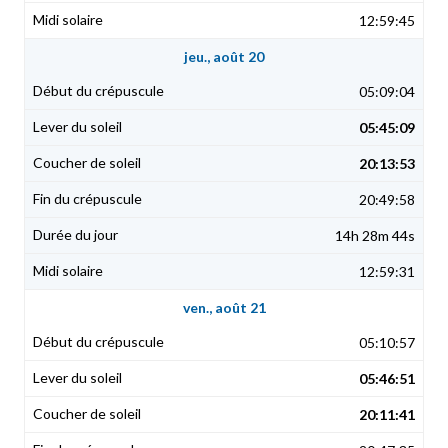
12:59:45
jeu., août 20
05:09:04
05:45:09
20:13:53
20:49:58
14h 28m 44s
12:59:31
ven., août 21
05:10:57
05:46:51
20:11:41