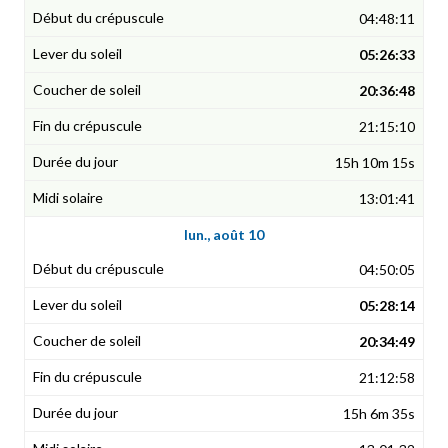
04:48:11
05:26:33
20:36:48
21:15:10
15h 10m 15s
13:01:41
lun., août 10
04:50:05
05:28:14
20:34:49
21:12:58
15h 6m 35s