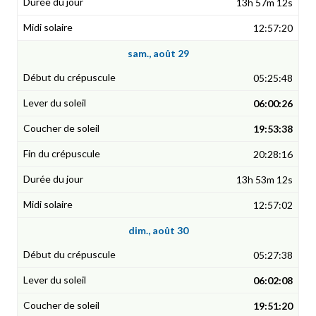
13h 57m 12s
12:57:20
sam., août 29
05:25:48
06:00:26
19:53:38
20:28:16
13h 53m 12s
12:57:02
dim., août 30
05:27:38
06:02:08
19:51:20