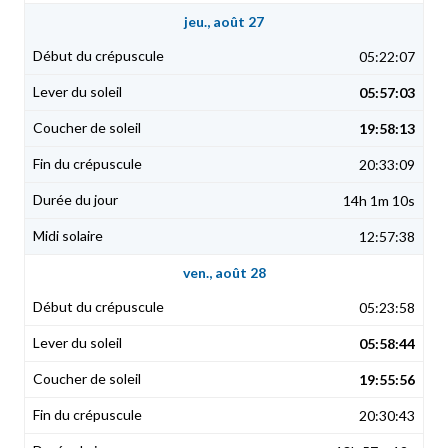
jeu., août 27
05:22:07
05:57:03
19:58:13
20:33:09
14h 1m 10s
12:57:38
ven., août 28
05:23:58
05:58:44
19:55:56
20:30:43