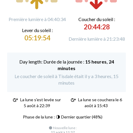
Première lumière à 04:40:34
C
oucher du soleil :
20:44:28
L
ever du soleil :
05:19:54
Dernière lumière à 21:23:48
Durée de la journée :
15 heures, 24
minutes
Le coucher de soleil à Tisdale était il y a 3 heures, 15
minutes
La lune s'est levée sur
La lune se couchera le 6
5 août à 22:39
août à 15:43
Phase de la lune : 🌗 Dernier quartier (48%)
🌑 Nouvelle lune :
12 août à 11:37