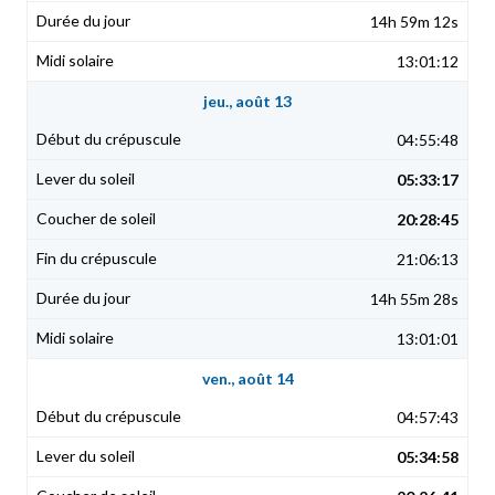
14h 59m 12s
13:01:12
jeu., août 13
04:55:48
05:33:17
20:28:45
21:06:13
14h 55m 28s
13:01:01
ven., août 14
04:57:43
05:34:58