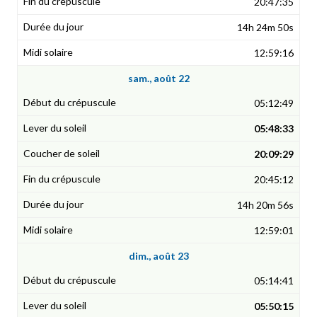
20:47:35
14h 24m 50s
12:59:16
sam., août 22
05:12:49
05:48:33
20:09:29
20:45:12
14h 20m 56s
12:59:01
dim., août 23
05:14:41
05:50:15