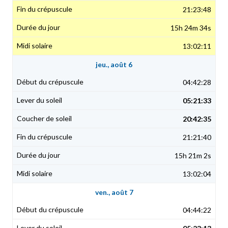
21:23:48
15h 24m 34s
13:02:11
jeu., août 6
04:42:28
05:21:33
20:42:35
21:21:40
15h 21m 2s
13:02:04
ven., août 7
04:44:22