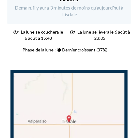
Demain, il y aura 3 minutes de moins qu’aujourd’hui à
Tisdale
La lune se couchera le
La lune se lèvera le 6 août à
6 août à 15:43
23:05
Phase de la lune : 🌘 Dernier croissant (37%)