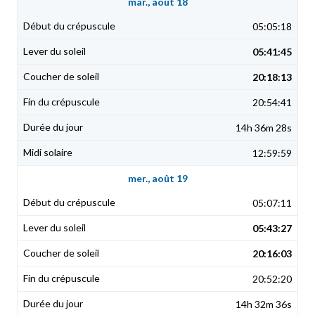
mar., août 18
05:05:18
05:41:45
20:18:13
20:54:41
14h 36m 28s
12:59:59
mer., août 19
05:07:11
05:43:27
20:16:03
20:52:20
14h 32m 36s