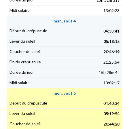
15h 31m 31s
13:02:23
mar., août 4
04:38:41
05:18:15
20:46:19
21:25:54
15h 28m 4s
13:02:17
mer., août 5
04:40:34
05:19:54
20:44:28