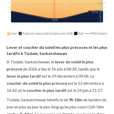
12:00
12:00
Midi solaire
15:00
15:00
Earliest sunset
18:00
18:00
16:42 · 12 déc.
21:00
21:00
Latest sunset
21:27 · 24 juin
janv.
févr.
mars
avril
mai
juin
juil.
août
sept.
oct.
nov.
déc.
Jour
Aube et crépuscule (crépuscule civil)
Nuit
Midi solaire
Lever et coucher du soleil les plus précoces et les plus
tardifs à Tisdale, Saskatchewan
À Tisdale, Saskatchewan, le
lever de soleil le plus
précoce
de 2026 a lieu le 16 juin à 04:28, tandis que le
lever le plus tardif
est le 29 décembre à 09:06. Le
coucher de soleil le plus précoce
est le 12 décembre à
16:42, et le
coucher le plus tardif
est le 24 juin à 21:27.
Tisdale, Saskatchewan bénéficie de
9h 18m
de lumière du
jour en plus au jour le plus long qu'au plus court (16h 58m
contre 7h 40m). En moyenne sur l'année, une journée dure