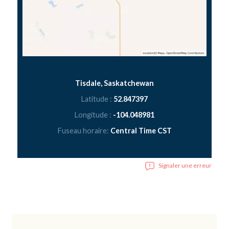
Tisdale, Saskatchewan
Latitude :
52.847397
Longitude :
-104.048981
Fuseau horaire:
Central Time CST
Signaler une erreur