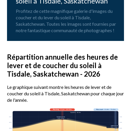
soleil à Tisdale, Saskatchewan
Profitez de cette magnifique galerie d'images du
coucher et du lever du soleil à Tisdale,
Saskatchewan. Toutes les images sont fournies par
notre fantastique communauté de photographes !
Répartition annuelle des heures de
lever et de coucher du soleil à
Tisdale, Saskatchewan - 2026
Le graphique suivant montre les heures de lever et de
coucher du soleil à Tisdale, Saskatchewan pour chaque jour
de l'année.
Plus long
· 21 juin · 16h 58m
Plus court
· 21 déc. · 7h 40m
Aujourd’hui · 15h 24m
03:00
03:00
Earliest sunrise
04:28 · 16 juin
06:00
06:00
Latest sunrise
09:06 · 29 déc.
09:00
09:00