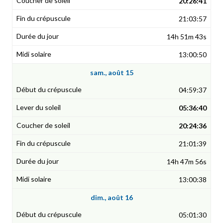
20:26:41
21:03:57
14h 51m 43s
13:00:50
sam., août 15
04:59:37
05:36:40
20:24:36
21:01:39
14h 47m 56s
13:00:38
dim., août 16
05:01:30