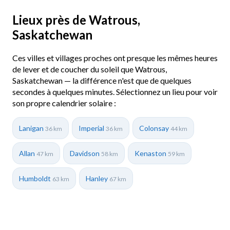
Lieux près de Watrous,
Saskatchewan
Ces villes et villages proches ont presque les mêmes heures
de lever et de coucher du soleil que Watrous,
Saskatchewan — la différence n'est que de quelques
secondes à quelques minutes. Sélectionnez un lieu pour voir
son propre calendrier solaire :
Lanigan
Imperial
Colonsay
36 km
36 km
44 km
Allan
Davidson
Kenaston
47 km
58 km
59 km
Humboldt
Hanley
63 km
67 km