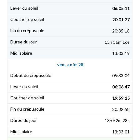
06:05:11
20:01:27
20:35:18
13h 56m 16s
13:03:19
ven., août 28
05:33:04
06:06:47
19:59:15
20:32:58
13h 52m 28s
13:03:01