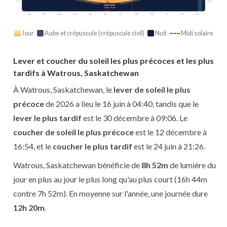
21:00
21:00
Latest sunset
21:26 · 24 juin
janv.
févr.
mars
avril
mai
juin
juil.
août
sept.
oct.
nov.
déc.
Jour
Aube et crépuscule (crépuscule civil)
Nuit
Midi solaire
Lever et coucher du soleil les plus précoces et les plus
tardifs à Watrous, Saskatchewan
À Watrous, Saskatchewan, le
lever de soleil le plus
précoce
de 2026 a lieu le 16 juin à 04:40, tandis que le
lever le plus tardif
est le 30 décembre à 09:06. Le
coucher de soleil le plus précoce
est le 12 décembre à
16:54, et le
coucher le plus tardif
est le 24 juin à 21:26.
Watrous, Saskatchewan bénéficie de
8h 52m
de lumière du
jour en plus au jour le plus long qu'au plus court (16h 44m
contre 7h 52m). En moyenne sur l'année, une journée dure
12h 20m
.