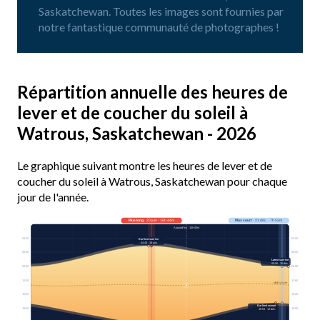
Saskatchewan. Toutes les images sont fournies par
notre fantastique communauté de photographes !
Répartition annuelle des heures de
lever et de coucher du soleil à
Watrous, Saskatchewan - 2026
Le graphique suivant montre les heures de lever et de
coucher du soleil à Watrous, Saskatchewan pour chaque
jour de l'année.
Plus long
· 20 juin · 16h 44m
Plus court
· 21 déc. · 7h 52m
Aujourd’hui · 15h 05m
03:00
03:00
Earliest sunrise
04:40 · 16 juin
06:00
06:00
Latest sunrise
09:06 · 30 déc.
09:00
09:00
12:00
12:00
Midi solaire
15:00
15:00
Earliest sunset
18:00
18:00
16:54 · 12 déc.