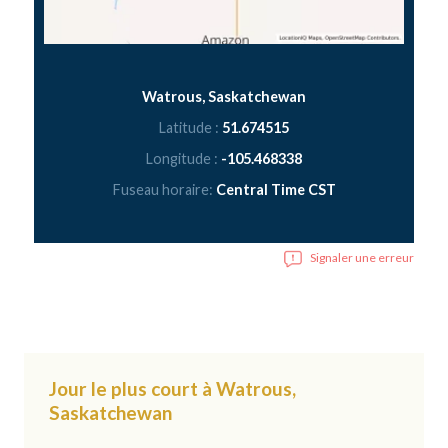
Watrous, Saskatchewan
Latitude :
51.674515
Longitude :
-105.468338
Fuseau horaire:
Central Time CST
Signaler une erreur
Jour le plus court à Watrous,
Saskatchewan