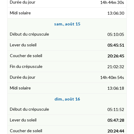
14h 44m 30s
13:06:30
sam., août 15
05:10:05
05:45:51
20:26:45
21:02:32
14h 40m 54s
13:06:18
dim., août 16
05:11:52
05:47:28
20:24:44