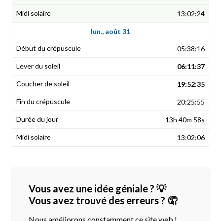
13:02:24
lun., août 31
05:38:16
06:11:37
19:52:35
20:25:55
13h 40m 58s
13:02:06
Vous avez une idée géniale ? 💡
Vous avez trouvé des erreurs ? 🤦
Nous améliorons constamment ce site web !