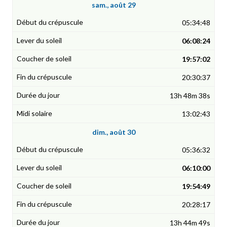
sam., août 29
05:34:48
06:08:24
19:57:02
20:30:37
13h 48m 38s
13:02:43
dim., août 30
05:36:32
06:10:00
19:54:49
20:28:17
13h 44m 49s