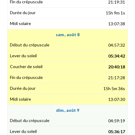
21:19:31
15h 9m 1s
13:07:38
sam., août 8
04:57:32
05:34:42
20:40:18
21:17:28
15h 5m 36s
13:07:30
dim., août 9
04:59:19
05:36:17