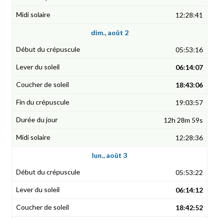
12:28:41
dim., août 2
05:53:16
06:14:07
18:43:06
19:03:57
12h 28m 59s
12:28:36
lun., août 3
05:53:22
06:14:12
18:42:52