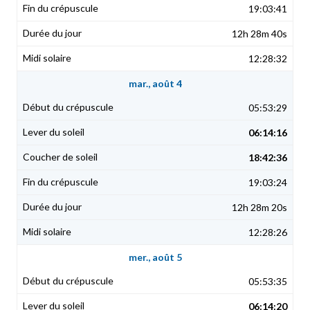
19:03:41
12h 28m 40s
12:28:32
mar., août 4
05:53:29
06:14:16
18:42:36
19:03:24
12h 28m 20s
12:28:26
mer., août 5
05:53:35
06:14:20