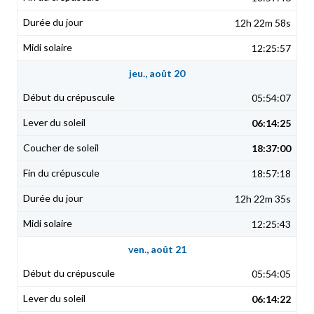
12h 22m 58s
12:25:57
jeu., août 20
05:54:07
06:14:25
18:37:00
18:57:18
12h 22m 35s
12:25:43
ven., août 21
05:54:05
06:14:22