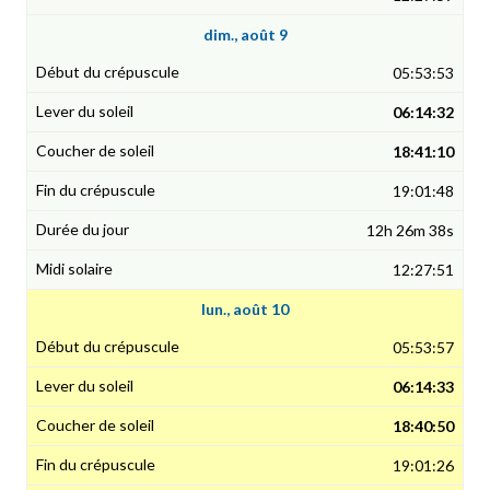
dim., août 9
05:53:53
06:14:32
18:41:10
19:01:48
12h 26m 38s
12:27:51
lun., août 10
05:53:57
06:14:33
18:40:50
19:01:26