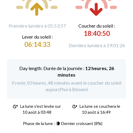
Première lumière à 05:53:57
C
oucher du soleil :
18:40:50
L
ever du soleil :
06:14:33
Dernière lumière à 19:01:26
Durée de la journée :
12 heures, 26
minutes
Il reste 10 heures, 48 minutes avant le coucher du soleil
aujourd'hui à Béoumi
La lune s'est levée sur
La lune se couchera le
10 août à 03:48
10 août à 16:49
Phase de la lune : 🌘 Dernier croissant (8%)