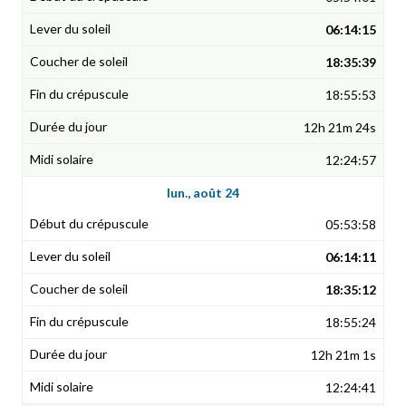
06:14:15
18:35:39
18:55:53
12h 21m 24s
12:24:57
lun., août 24
05:53:58
06:14:11
18:35:12
18:55:24
12h 21m 1s
12:24:41