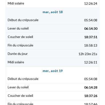
12:26:24
mar., août 18
05:54:08
06:14:30
18:37:51
18:58:13
12h 23m 21s
12:26:11
mer., août 19
05:54:08
06:14:28
18:37:26
18:57:46