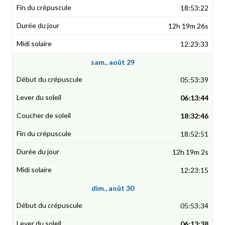
18:53:22
12h 19m 26s
12:23:33
sam., août 29
05:53:39
06:13:44
18:32:46
18:52:51
12h 19m 2s
12:23:15
dim., août 30
05:53:34
06:13:38