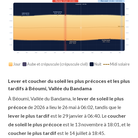
Plus long
· 20 juin · 12h 36m
Plus court
· 21 déc. · 11h 42m
Aujourd’hui · 12h 26m
03:00
03:00
Earliest sunrise
Latest sunrise
06:02 · 26 mai
06:00
06:00
06:40 · 29 janv.
09:00
09:00
Midi solaire
12:00
12:00
15:00
15:00
18:00
18:00
Earliest sunset
Latest sunset
18:01 · 13 nov.
18:45 · 14 juil.
21:00
21:00
janv.
févr.
mars
avril
mai
juin
juil.
août
sept.
oct.
nov.
déc.
Jour
Aube et crépuscule (crépuscule civil)
Nuit
Midi solaire
Lever et coucher du soleil les plus précoces et les plus
tardifs à Béoumi, Vallée du Bandama
À Béoumi, Vallée du Bandama, le
lever de soleil le plus
précoce
de 2026 a lieu le 26 mai à 06:02, tandis que le
lever le plus tardif
est le 29 janvier à 06:40. Le
coucher
de soleil le plus précoce
est le 13 novembre à 18:01, et le
coucher le plus tardif
est le 14 juillet à 18:45.