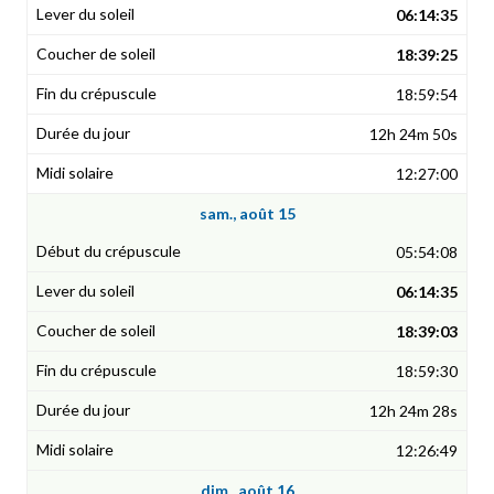
06:14:35
18:39:25
18:59:54
12h 24m 50s
12:27:00
sam., août 15
05:54:08
06:14:35
18:39:03
18:59:30
12h 24m 28s
12:26:49
dim., août 16