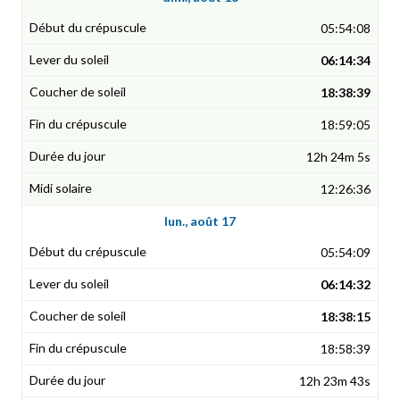
05:54:08
06:14:34
18:38:39
18:59:05
12h 24m 5s
12:26:36
lun., août 17
05:54:09
06:14:32
18:38:15
18:58:39
12h 23m 43s