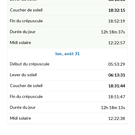
18:32:15
18:52:19
12h 18m 37s
12:22:57
lun., août 31
05:53:29
06:13:31
18:31:44
18:51:47
12h 18m 13s
12:22:38