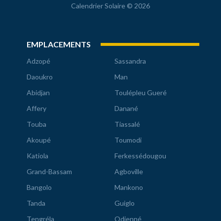
Calendrier Solaire © 2026
EMPLACEMENTS
Adzopé
Sassandra
Daoukro
Man
Abidjan
Toulépleu Gueré
Affery
Danané
Touba
Tiassalé
Akoupé
Toumodi
Katiola
Ferkessédougou
Grand-Bassam
Agboville
Bangolo
Mankono
Tanda
Guiglo
Tengréla
Odienné