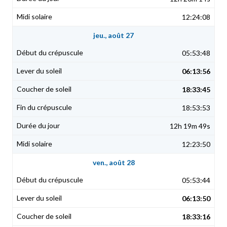
12:24:08
jeu., août 27
05:53:48
06:13:56
18:33:45
18:53:53
12h 19m 49s
12:23:50
ven., août 28
05:53:44
06:13:50
18:33:16