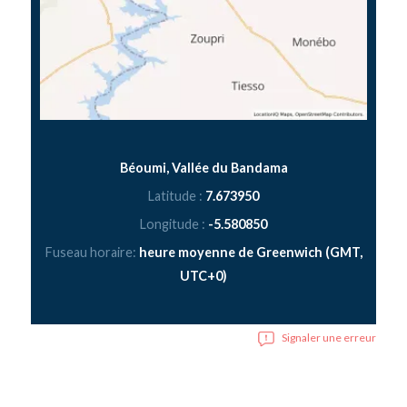
Béoumi, Vallée du Bandama
Latitude :
7.673950
Longitude :
-5.580850
Fuseau horaire:
heure moyenne de Greenwich (GMT,
UTC+0)
Signaler une erreur