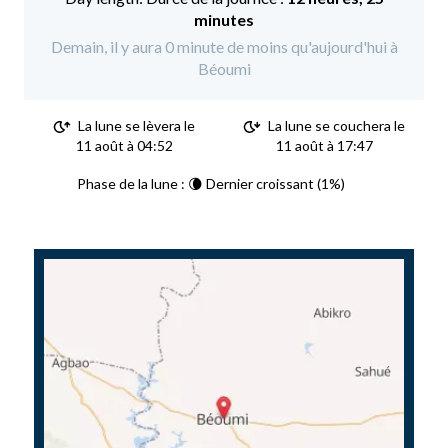
minutes
Demain, il y aura 0 minute de moins qu'aujourd'hui à
Béoumi
La lune se lèvera le
La lune se couchera le
11 août à 04:52
11 août à 17:47
Phase de la lune : 🌘 Dernier croissant (1%)