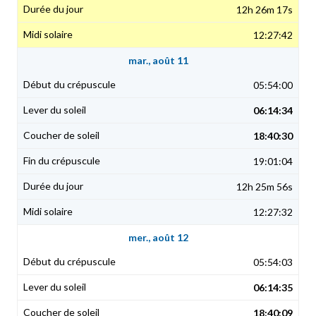
12h 26m 17s
12:27:42
mar., août 11
05:54:00
06:14:34
18:40:30
19:01:04
12h 25m 56s
12:27:32
mer., août 12
05:54:03
06:14:35
18:40:09