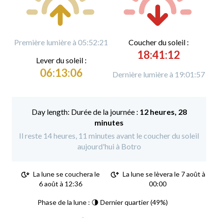
Première lumière à 05:52:21
C
oucher du soleil :
18:41:12
L
ever du soleil :
06:13:06
Dernière lumière à 19:01:57
Durée de la journée :
12 heures, 28
minutes
Il reste 14 heures, 11 minutes avant le coucher du soleil
aujourd'hui à Botro
La lune se couchera le
La lune se lèvera le 7 août à
6 août à 12:36
00:00
Phase de la lune : 🌗 Dernier quartier (49%)