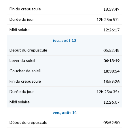
18:59:49
12h 25m 57s
12:26:17
jeu., août 13
05:52:48
06:13:19
18:38:54
18:59:26
12h 25m 35s
12:26:07
ven., août 14
05:52:50