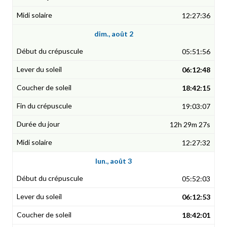
12:27:36
dim., août 2
05:51:56
06:12:48
18:42:15
19:03:07
12h 29m 27s
12:27:32
lun., août 3
05:52:03
06:12:53
18:42:01