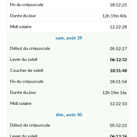
18:52:25
12h 19m 40s
12:22:28
sam., août 29
05:52:27
06:12:32
18:31:48
18:51:54
12h 19m 16s
12:22:10
dim., août 30
05:52:22
06:12:26