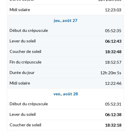
12:23:03
jeu., août 27
05:52:35
06:12:43
18:32:48
18:52:57
12h 20m 5s
12:22:46
ven., août 28
05:52:31
06:12:38
18:32:18