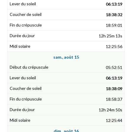
06:13:19
18:38:32
18:59:01
12h 25m 13s
12:25:56
sam., août 15
05:52:51
06:13:19
18:38:09
18:58:37
12h 24m 50s
12:25:44
dim., août 16