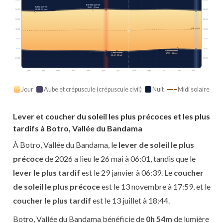
Earliest sunrise
Latest sunrise
06:01 · 26 mai
06:39 · 29 janv.
06:00
06:00
09:00
09:00
Midi solaire
12:00
12:00
15:00
15:00
18:00
18:00
Earliest sunset
Latest sunset
17:59 · 13 nov.
18:44 · 13 juil.
21:00
21:00
janv.
févr.
mars
avril
mai
juin
juil.
août
sept.
oct.
nov.
déc.
Jour
Aube et crépuscule (crépuscule civil)
Nuit
Midi solaire
Lever et coucher du soleil les plus précoces et les plus
tardifs à Botro, Vallée du Bandama
À Botro, Vallée du Bandama, le
lever de soleil le plus
précoce
de 2026 a lieu le 26 mai à 06:01, tandis que le
lever le plus tardif
est le 29 janvier à 06:39. Le
coucher
de soleil le plus précoce
est le 13 novembre à 17:59, et le
coucher le plus tardif
est le 13 juillet à 18:44.
Botro, Vallée du Bandama bénéficie de
0h 54m
de lumière