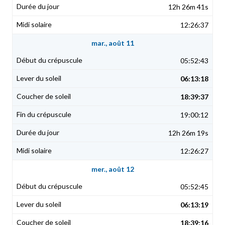
12h 26m 41s
12:26:37
mar., août 11
05:52:43
06:13:18
18:39:37
19:00:12
12h 26m 19s
12:26:27
mer., août 12
05:52:45
06:13:19
18:39:16