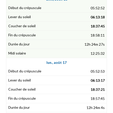
05:52:52
06:13:18
18:37:45
18:58:11
12h 24m 27s
12:25:32
lun., août 17
05:52:53
06:13:17
18:37:21
18:57:45
12h 24m 4s