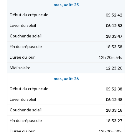
mar., août 25
05:52:42
06:12:53
18:33:47
18:53:58
12h 20m 54s
12:23:20
mer., août 26
05:52:38
06:12:48
18:33:18
18:53:27
12h 20m 30s