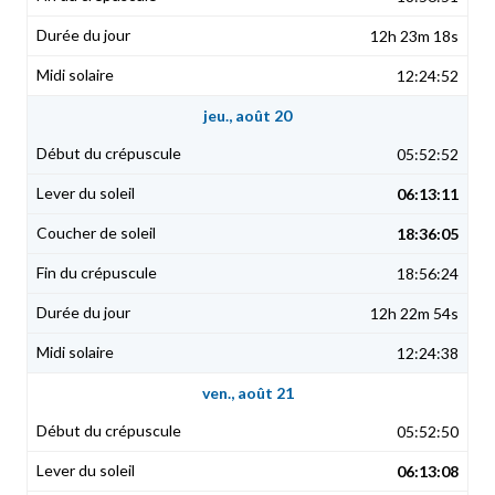
12h 23m 18s
12:24:52
jeu., août 20
05:52:52
06:13:11
18:36:05
18:56:24
12h 22m 54s
12:24:38
ven., août 21
05:52:50
06:13:08