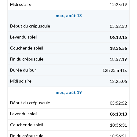
12:25:19
mar., août 18
05:52:53
06:13:15
18:36:56
18:57:19
12h 23m 41s
12:25:06
mer., août 19
05:52:52
06:13:13
18:36:31
18:56:51