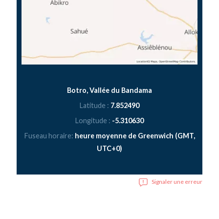
Botro, Vallée du Bandama
Latitude :
7.852490
Longitude :
-5.310630
Fuseau horaire:
heure moyenne de Greenwich (GMT,
UTC+0)
Signaler une erreur