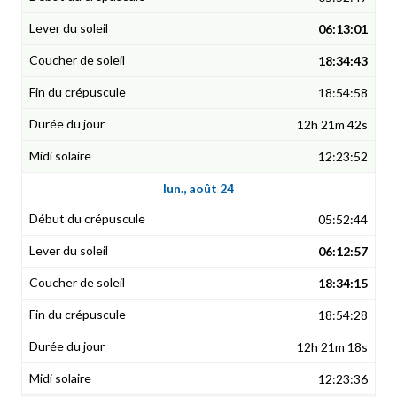
06:13:01
18:34:43
18:54:58
12h 21m 42s
12:23:52
lun., août 24
05:52:44
06:12:57
18:34:15
18:54:28
12h 21m 18s
12:23:36