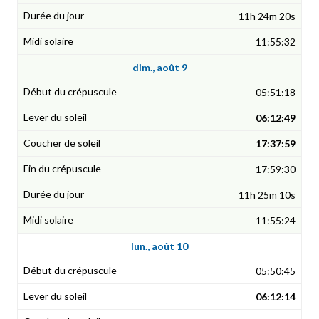
11h 24m 20s
11:55:32
dim., août 9
05:51:18
06:12:49
17:37:59
17:59:30
11h 25m 10s
11:55:24
lun., août 10
05:50:45
06:12:14