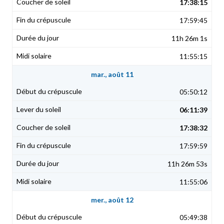
17:38:15
17:59:45
11h 26m 1s
11:55:15
mar., août 11
05:50:12
06:11:39
17:38:32
17:59:59
11h 26m 53s
11:55:06
mer., août 12
05:49:38