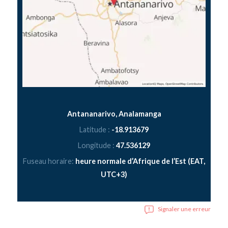
Antananarivo, Analamanga
Latitude :
-18.913679
Longitude :
47.536129
Fuseau horaire:
heure normale d’Afrique de l’Est (EAT,
UTC+3)
Signaler une erreur