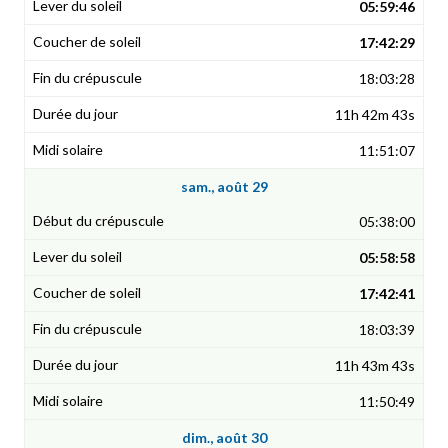
05:59:46
17:42:29
18:03:28
11h 42m 43s
11:51:07
sam., août 29
05:38:00
05:58:58
17:42:41
18:03:39
11h 43m 43s
11:50:49
dim., août 30