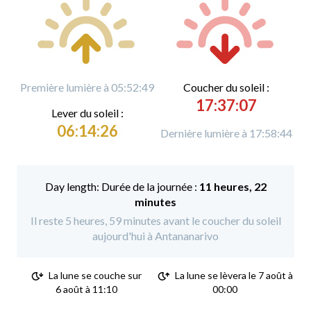
Première lumière à 05:52:49
C
oucher du soleil :
17:37:07
L
ever du soleil :
06:14:26
Dernière lumière à 17:58:44
Durée de la journée :
11 heures, 22
minutes
Il reste 5 heures, 59 minutes avant le coucher du soleil
aujourd'hui à Antananarivo
La lune se couche sur
La lune se lèvera le 7 août à
6 août à 11:10
00:00