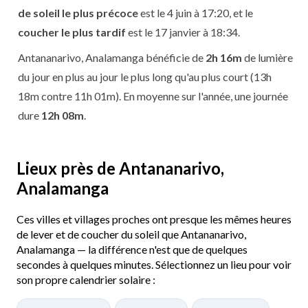
de soleil le plus précoce
est le 4 juin à 17:20, et le
coucher le plus tardif
est le 17 janvier à 18:34.
Antananarivo, Analamanga bénéficie de
2h 16m
de lumière
du jour en plus au jour le plus long qu'au plus court (13h
18m contre 11h 01m). En moyenne sur l'année, une journée
dure
12h 08m
.
Lieux près de Antananarivo,
Analamanga
Ces villes et villages proches ont presque les mêmes heures
de lever et de coucher du soleil que Antananarivo,
Analamanga — la différence n'est que de quelques
secondes à quelques minutes. Sélectionnez un lieu pour voir
son propre calendrier solaire :