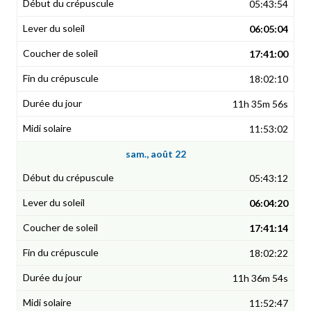
05:43:54
06:05:04
17:41:00
18:02:10
11h 35m 56s
11:53:02
sam., août 22
05:43:12
06:04:20
17:41:14
18:02:22
11h 36m 54s
11:52:47