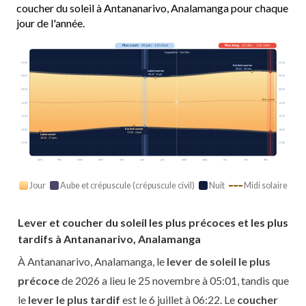
coucher du soleil à Antananarivo, Analamanga pour chaque
jour de l'année.
Plus court
· 20 juin · 11h 01m
Plus long
· 22 déc. · 13h 18m
Aujourd’hui · 11h 22m
03:00
03:00
Earliest sunrise
05:01 · 25 nov.
Latest sunrise
06:22 · 6 juil.
06:00
06:00
09:00
09:00
Midi solaire
12:00
12:00
15:00
15:00
Earliest sunset
18:00
18:00
17:20 · 4 juin
Latest sunset
18:34 · 17 janv.
21:00
21:00
janv.
févr.
mars
avril
mai
juin
juil.
août
sept.
oct.
nov.
déc.
Jour
Aube et crépuscule (crépuscule civil)
Nuit
Midi solaire
Lever et coucher du soleil les plus précoces et les plus
tardifs à Antananarivo, Analamanga
À Antananarivo, Analamanga, le
lever de soleil le plus
précoce
de 2026 a lieu le 25 novembre à 05:01, tandis que
le
lever le plus tardif
est le 6 juillet à 06:22. Le
coucher