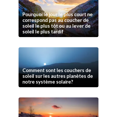
Pourquoi le jour le plus court ne
correspond pas au coucher de
soleil le plus tôt ou au lever de
soleil le plus tardif
Comment sont les couchers de
soleil sur les autres planètes de
notre système solaire?