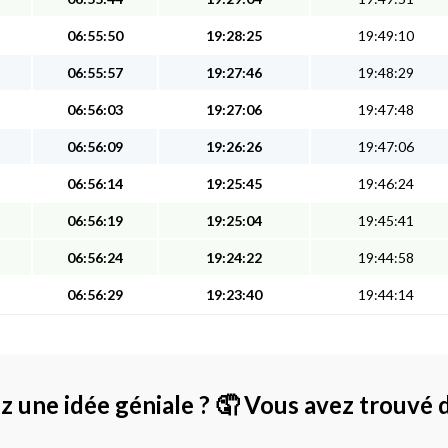
06:55:50
19:28:25
19:49:10
06:55:57
19:27:46
19:48:29
06:56:03
19:27:06
19:47:48
06:56:09
19:26:26
19:47:06
06:56:14
19:25:45
19:46:24
06:56:19
19:25:04
19:45:41
06:56:24
19:24:22
19:44:58
06:56:29
19:23:40
19:44:14
z une idée géniale ?
🤦 Vous avez trouvé 