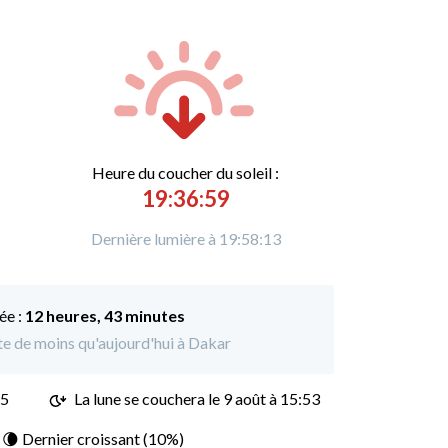
Heure du
c
oucher du soleil :
19:36:59
Dernière lumière à 19:58:13
ée :
12 heures, 43 minutes
ute de moins qu'aujourd'hui à Dakar
15
La lune se couchera le
9 août à 15:53
: 🌘 Dernier croissant (10%)