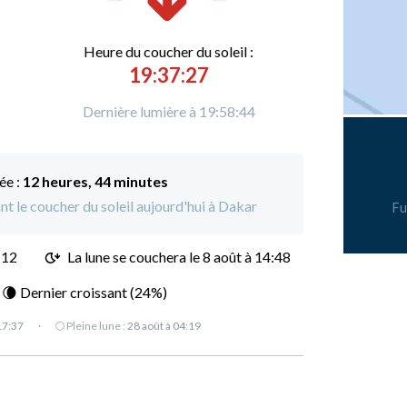
Heure du
c
oucher du soleil :
19:37:27
Dernière lumière à 19:58:44
ée :
12 heures, 44 minutes
ant le coucher du soleil aujourd'hui à Dakar
Fu
:12
La lune se couchera le
8 août à 14:48
: 🌘 Dernier croissant (24%)
17:37
·
🌕 Pleine lune :
28 août à 04:19