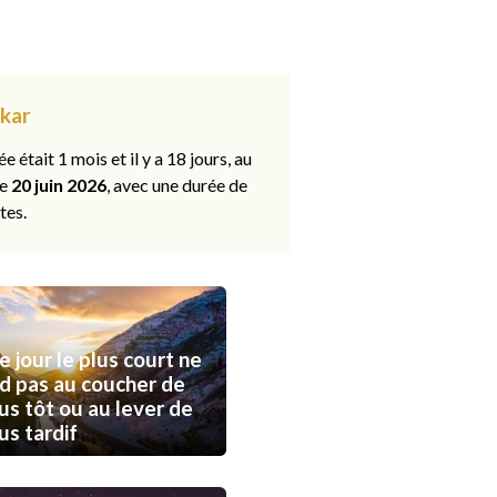
akar
ée était 1 mois et il y a 18 jours, au
le
20 juin 2026
, avec une durée de
tes.
e jour le plus court ne
d pas au coucher de
lus tôt ou au lever de
lus tardif