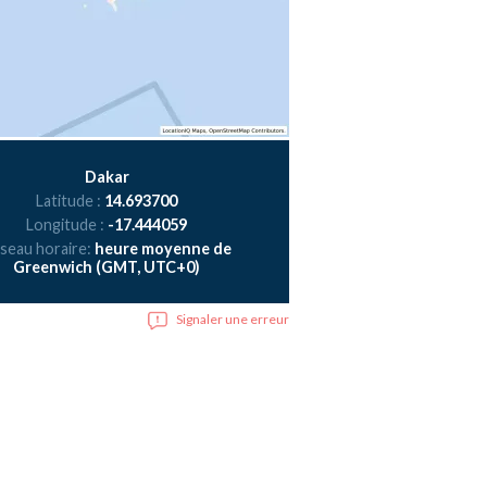
Dakar
Latitude :
14.693700
Longitude :
-17.444059
seau horaire:
heure moyenne de
Greenwich (GMT, UTC+0)
Signaler une erreur